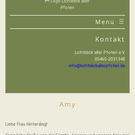
Zum
Inhalt
springen
VEREIN
Kontakt
IHRE HILFE
Lichtblick aller Pfoten e.V.
05465-2031348
info@lichtblickallerpfoten.de
Amy
Liebe Frau Hinterding!