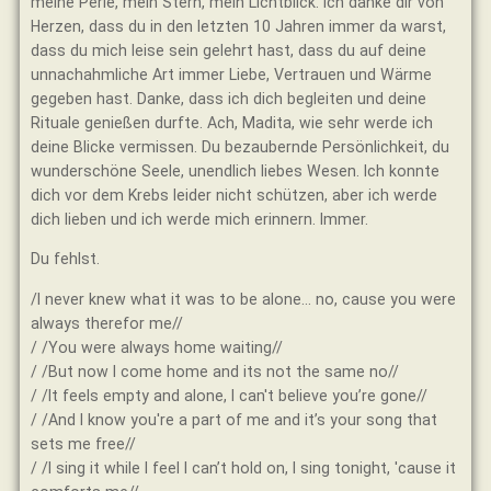
meine Perle, mein Stern, mein Lichtblick. Ich danke dir von
Herzen, dass du in den letzten 10 Jahren immer da warst,
dass du mich leise sein gelehrt hast, dass du auf deine
unnachahmliche Art immer Liebe, Vertrauen und Wärme
gegeben hast. Danke, dass ich dich begleiten und deine
Rituale genießen durfte. Ach, Madita, wie sehr werde ich
deine Blicke vermissen. Du bezaubernde Persönlichkeit, du
wunderschöne Seele, unendlich liebes Wesen. Ich konnte
dich vor dem Krebs leider nicht schützen, aber ich werde
dich lieben und ich werde mich erinnern. Immer.
Du fehlst.
/I never knew what it was to be alone… no, cause you were
always therefor me//
/ /You were always home waiting//
/ /But now I come home and its not the same no//
/ /It feels empty and alone, I can′t believe you’re gone//
/ /And I know you′re a part of me and it’s your song that
sets me free//
/ /I sing it while I feel I can’t hold on, I sing tonight, ′cause it