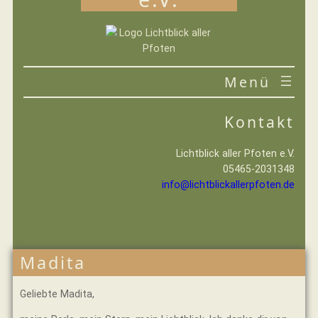
Zum
Inhalt
springen
VEREIN
IHRE HILFE
Kontakt
Lichtblick aller Pfoten e.V.
05465-2031348
info@lichtblickallerpfoten.de
Madita
Geliebte Madita,