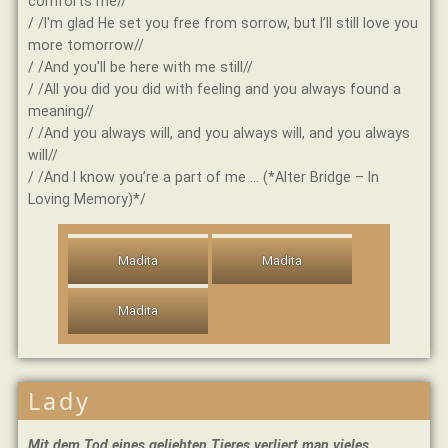
comforts me//
/ /I′m glad He set you free from sorrow, but I’ll still love you
more tomorrow//
/ /And you′ll be here with me still//
/ /All you did you did with feeling and you always found a
meaning//
/ /And you always will, and you always will, and you always
will//
/ /And I know you’re a part of me … (*Alter Bridge – In
Loving Memory)*/
Madita
Madita
Madita
Lady
Mit dem Tod eines geliebten Tieres verliert man vieles,