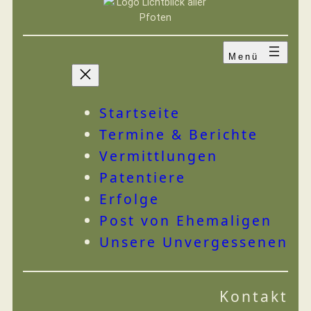
Zum
Inhalt
springen
VEREIN
IHRE HILFE
Startseite
Termine & Berichte
Vermittlungen
Patentiere
Erfolge
Post von Ehemaligen
Unsere Unvergessenen
Kontakt