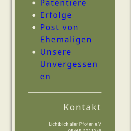
Patentiere
Erfolge
Post von
Ehemaligen
Unsere
Unvergessen
en
Kontakt
Lichtblick aller Pfoten e.V.