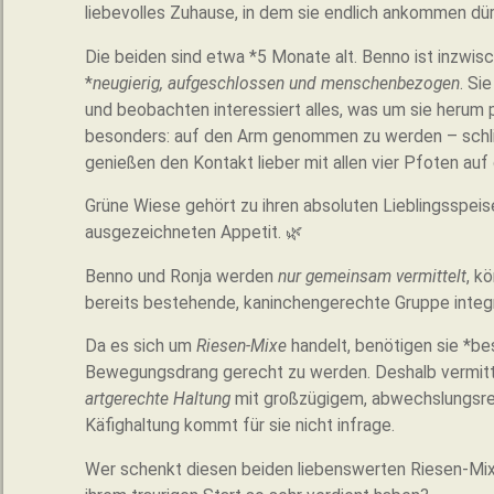
liebevolles Zuhause, in dem sie endlich ankommen dür
Die beiden sind etwa *5 Monate alt. Benno ist inzwisc
*
neugierig, aufgeschlossen und menschenbezogen
. Si
und beobachten interessiert alles, was um sie herum p
besonders: auf den Arm genommen zu werden – schlie
genießen den Kontakt lieber mit allen vier Pfoten au
Grüne Wiese gehört zu ihren absoluten Lieblingsspei
ausgezeichneten Appetit. 🌿
Benno und Ronja werden
nur gemeinsam vermittelt
, k
bereits bestehende, kaninchengerechte Gruppe integr
Da es sich um
Riesen-Mixe
handelt, benötigen sie *be
Bewegungsdrang gerecht zu werden. Deshalb vermitte
artgerechte Haltung
mit großzügigem, abwechslungsre
Käfighaltung kommt für sie nicht infrage.
Wer schenkt diesen beiden liebenswerten Riesen-Mix