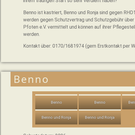
ihrem traurigen Start so sehr verdient haben?
Benno ist kastriert, Benno und Ronja sind gegen RH
werden gegen Schutzvertrag und Schutzgebühr über de
Pfoten e.V. vermittelt und können auf ihrer Pflegest
werden.
Kontakt über: 0170/1681974 (gern Erstkontakt per 
Benno
Benno
Benno
Ben
Benno und Ronja
Benno und Ronja