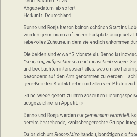
Geburtsdatum: 2026
Abgabedatum: ab sofort
Herkunft: Deutschland
Benno und Ronja hatten keinen schönen Start ins Leb
wurden gemeinsam auf einem Parkplatz ausgesetzt. 
liebevolles Zuhause, in dem sie endlich ankommen dür
Die beiden sind etwa *5 Monate alt. Benno ist inzwisc
*
neugierig, aufgeschlossen und menschenbezogen
. Si
und beobachten interessiert alles, was um sie herum p
besonders: auf den Arm genommen zu werden – schlie
genießen den Kontakt lieber mit allen vier Pfoten au
Grüne Wiese gehört zu ihren absoluten Lieblingsspei
ausgezeichneten Appetit. 🌿
Benno und Ronja werden
nur gemeinsam vermittelt
, k
bereits bestehende, kaninchengerechte Gruppe integr
Da es sich um
Riesen-Mixe
handelt, benötigen sie *be