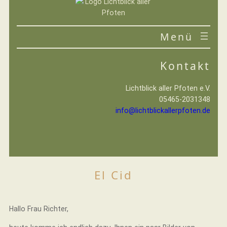
Zum
Inhalt
springen
VEREIN
Kontakt
IHRE HILFE
Lichtblick aller Pfoten e.V.
05465-2031348
info@lichtblickallerpfoten.de
El Cid
Hallo Frau Richter,