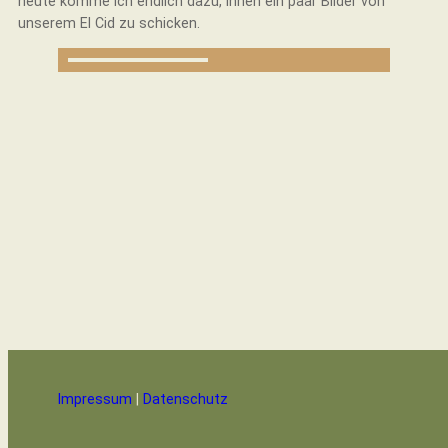
heute komme ich endlich dazu, Ihnen ein paar Bilder von
unserem El Cid zu schicken.
Impressum
|
Datenschutz