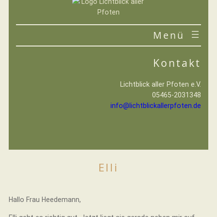
Zum
Inhalt
springen
VEREIN
Kontakt
IHRE HILFE
Lichtblick aller Pfoten e.V.
05465-2031348
info@lichtblickallerpfoten.de
Elli
Hallo Frau Heedemann,