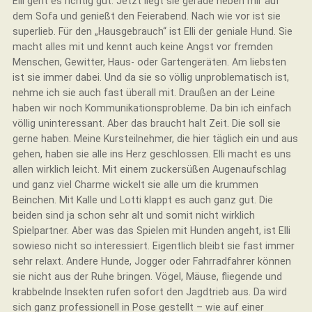
Elli geht es richtig gut. Jetzt liegt sie gerade neben mir auf
dem Sofa und genießt den Feierabend. Nach wie vor ist sie
superlieb. Für den „Hausgebrauch“ ist Elli der geniale Hund. Sie
macht alles mit und kennt auch keine Angst vor fremden
Menschen, Gewitter, Haus- oder Gartengeräten. Am liebsten
ist sie immer dabei. Und da sie so völlig unproblematisch ist,
nehme ich sie auch fast überall mit. Draußen an der Leine
haben wir noch Kommunikationsprobleme. Da bin ich einfach
völlig uninteressant. Aber das braucht halt Zeit. Die soll sie
gerne haben. Meine Kursteilnehmer, die hier täglich ein und aus
gehen, haben sie alle ins Herz geschlossen. Elli macht es uns
allen wirklich leicht. Mit einem zuckersüßen Augenaufschlag
und ganz viel Charme wickelt sie alle um die krummen
Beinchen. Mit Kalle und Lotti klappt es auch ganz gut. Die
beiden sind ja schon sehr alt und somit nicht wirklich
Spielpartner. Aber was das Spielen mit Hunden angeht, ist Elli
sowieso nicht so interessiert. Eigentlich bleibt sie fast immer
sehr relaxt. Andere Hunde, Jogger oder Fahrradfahrer können
sie nicht aus der Ruhe bringen. Vögel, Mäuse, fliegende und
krabbelnde Insekten rufen sofort den Jagdtrieb aus. Da wird
sich ganz professionell in Pose gestellt – wie auf einer