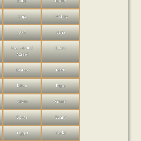
Baba
Boots
Cuja
Destiny
Jan
Jana
Kasimir und
Lucie
Azrael
Marco
Matti
Mitch
Pepe
Silvan
Smarty
Spots
Sunny
Tigger
Todd