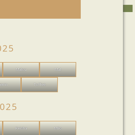
EIN
IHRE HILFE
025
Malou
Mat
errin
Toffee
2025
Keisha
Milo