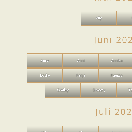
Ally
Juni 20
Anna
Anni
Annika
Eddie
Fenja
Fuerzo
Smiley
Sweety
T
Juli 20