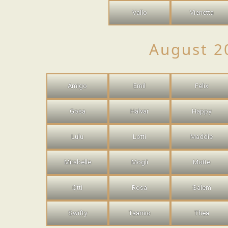
Vallo
Vienetta
August 2
Amigo
Emil
Felix
Gosa
Halvar
Happy
Lulu
Lotti
Maddie
Mirabelle
Mogli
Motte
Otti
Rosa
Salem
Swifty
Taamio
Thea