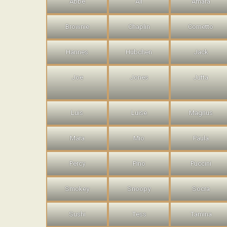
Abbe
Ali
Amara
Brownie
Chaplin
Cornetto
Hannes
Hübchen
Jack
Joe
Jones
Jutta
Luis
Luise
Magnus
Mara
Mio
Paula
Percy
Pino
Puccini
Smokey
Snoopy
Socra
Sushi
Tess
Tamina