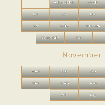
Holly und Molly
Isabelle
Leo
Lia
Lilly
Osi
Ottilie
Pünktchen
Summer Lilly
Thali
November 
Anton
Bilbo
Cara
Gimli
Jamila
Kevin
Millie
Roy