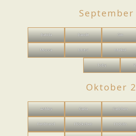
September
Batida
Bandit
Gin
Mocca
Motsi
Murkel
Toby
V
Oktober 
Ashley
Carla
Carlchen
Ferdinand
Flöckchen
Fridolin