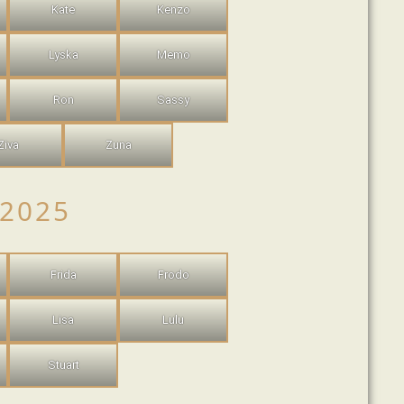
Kate
Kenzo
Lyska
Memo
Ron
Sassy
Ziva
Zuna
2025
Frida
Frodo
Lisa
Lulu
Stuart