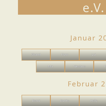
e.V.
VER
Januar 2
Chanel
Flynn
Lui
Mia
Nikolaus
P
Februar 
Bonni
Burrito
Holly