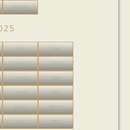
Wasabi
025
Gin
Grisu
Heini
Ida
Marple
Milan
Nando
Nina
Skoda
Snappy
Tiara
Wilm