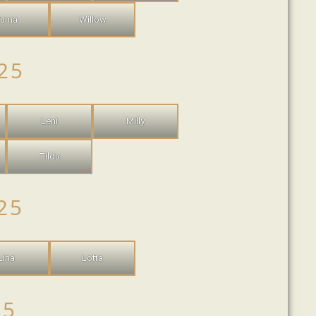
Puma
Willow
25
Leni
Milly
Tilda
25
Lina
Lotta
25