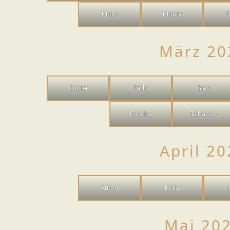
Molly
Monty
März 20
Buster
Frido
Gino
Pascha
Tabasco
April 20
Anton
Bella
Mai 20