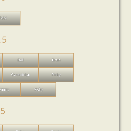
Tobi
25
Bell
Brain
Gwendolyn
Pinky
ommy
Vicky
25