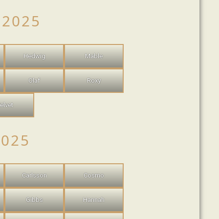
 2025
Hedwig
Mable
Olaf
Roxy
elvet
2025
Carlsson
Cosmo
Gibbs
Hannah