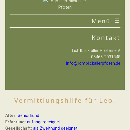
Zum
Inhalt
springen
VEREIN
Kontakt
IHRE HILFE
Lichtblick aller Pfoten e.V.
05465-2031348
info@lichtblickallerpfoten.de
Vermittlungshilfe für Leo!
Alter:
Seniorhund
Erfahrung:
anfängergeeignet
Gesellschaft:
als Zweithund geeignet