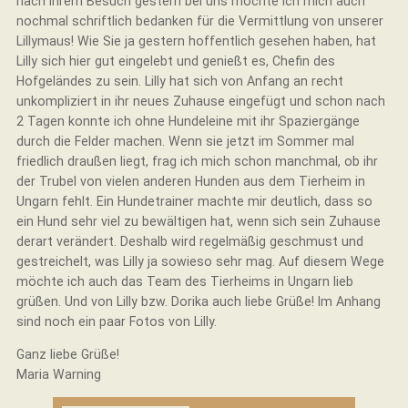
nach Ihrem Besuch gestern bei uns möchte ich mich auch
nochmal schriftlich bedanken für die Vermittlung von unserer
Lillymaus! Wie Sie ja gestern hoffentlich gesehen haben, hat
Lilly sich hier gut eingelebt und genießt es, Chefin des
Hofgeländes zu sein. Lilly hat sich von Anfang an recht
unkompliziert in ihr neues Zuhause eingefügt und schon nach
2 Tagen konnte ich ohne Hundeleine mit ihr Spaziergänge
durch die Felder machen. Wenn sie jetzt im Sommer mal
friedlich draußen liegt, frag ich mich schon manchmal, ob ihr
der Trubel von vielen anderen Hunden aus dem Tierheim in
Ungarn fehlt. Ein Hundetrainer machte mir deutlich, dass so
ein Hund sehr viel zu bewältigen hat, wenn sich sein Zuhause
derart verändert. Deshalb wird regelmäßig geschmust und
gestreichelt, was Lilly ja sowieso sehr mag. Auf diesem Wege
möchte ich auch das Team des Tierheims in Ungarn lieb
grüßen. Und von Lilly bzw. Dorika auch liebe Grüße! Im Anhang
sind noch ein paar Fotos von Lilly.
Ganz liebe Grüße!
Maria Warning