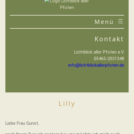
Zum
Inhalt
springen
VEREIN
Kontakt
IHRE HILFE
Lichtblick aller Pfoten e.V.
05465-2031348
info@lichtblickallerpfoten.de
Lilly
Liebe Frau Gunst,