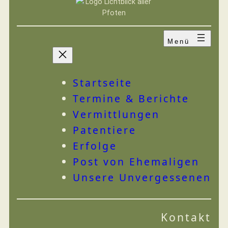
Zum
Inhalt
springen
VEREIN
IHRE HILFE
Startseite
Termine & Berichte
Vermittlungen
Patentiere
Erfolge
Post von Ehemaligen
Unsere Unvergessenen
Kontakt