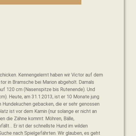
VEREIN
IHRE HILFE
schicken. Kennengelernt haben wir Victor auf dem
or in Bramsche bei Marion abgeholt. Damals
t auf 120 cm (Nasenspitze bis Rutenende). Und
 cm). Heute, am 31.1.2013, ist er 10 Monate jung
m Hundekuchen gebacken, die er sehr genossen
latz ist vor dem Kamin (nur solange er nicht an
hen die Zähne kommt: Möhren, Bälle,
llt… Er ist der schnellste Hund im wilden
uche nach Spielgefährten. Wir glauben, es geht