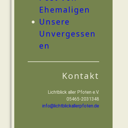
Ehemaligen
Unsere
Unvergessen
en
Kontakt
Lichtblick aller Pfoten e.V.
05465-2031348
info@lichtblickallerpfoten.de